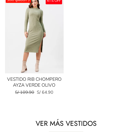
41% OFF
VESTIDO RIB CHOMPERO
AYZA VERDE OLIVO
Precio
Precio
S/ 109.90
S/ 64.90
habitual
de
oferta
VER MÁS VESTIDOS