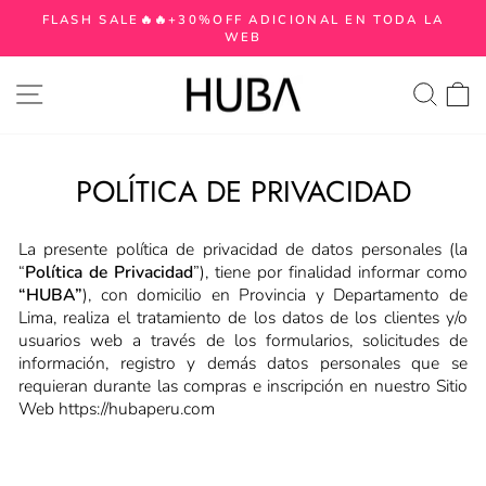
Ir
FLASH SALE🔥🔥+30%OFF ADICIONAL EN TODA LA
directamente
WEB
diapositivas
al
pausa
contenido
NAVEGACIÓN
BUSC
C
POLÍTICA DE PRIVACIDAD
La presente política de privacidad de datos personales (la
“
Política de Privacidad
”), tiene por finalidad informar como
“HUBA”
), con domicilio en Provincia y Departamento de
Lima, realiza el tratamiento de los datos de los clientes y/o
usuarios web a través de los formularios, solicitudes de
información, registro y demás datos personales que se
requieran durante las compras e inscripción en nuestro Sitio
Web https://hubaperu.com