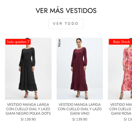
VER MÁS VESTIDOS
VER TODO
Solo quedan 7
Bajo Stock
VESTIDO MANGA LARGA
VESTIDO MANGA LARGA
VESTIDO M
CON CUELLO OJAL Y LAZO
CON CUELLO OJAL Y LAZO
CON CUELLO 
GIANI NEGRO POLKA DOTS
GIANI VINO
GIANI ROS
S/ 139.90
S/ 139.90
S/ 1